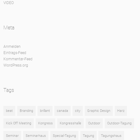
VIDEO
Meta
Anmelden
Eintrags-Feed
Kommentar-Feed
WordPress.org
Tags
beat
Branding
brillant
canada
city
Graphic Design
Harz
Kick Off Meeting
Kongress
Kongresshalle
Outdoor
Outdoor-Tagung
Seminar
Seminarhaus
Special-Tagung
Tagung
Tagungshaus